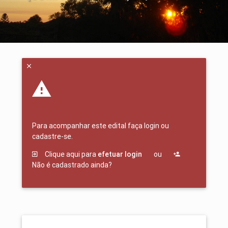
Para acompanhar este edital faça login ou
cadastre-se.
Clique aqui para
efetuar login
ou
Não é cadastrado ainda?