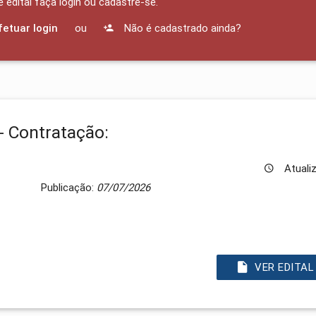
edital faça login ou cadastre-se.
fetuar login
ou
Não é cadastrado ainda?
- Contratação:
Atuali
Publicação:
07/07/2026
VER EDITAL