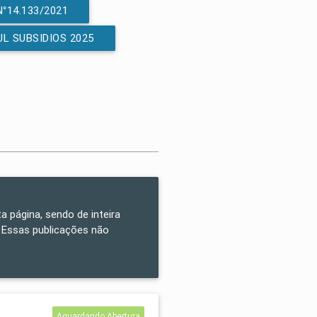
°14.133/2021
L SUBSIDIOS 2025
a página, sendo de inteira
 Essas publicações não
Aguardando Abertura