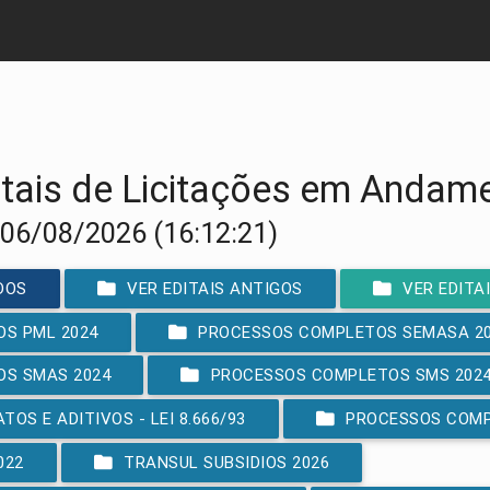
itais de Licitações em Andam
 06/08/2026 (16:12:21)
DOS
VER EDITAIS ANTIGOS
VER EDITA
S PML 2024
PROCESSOS COMPLETOS SEMASA 2
S SMAS 2024
PROCESSOS COMPLETOS SMS 202
OS E ADITIVOS - LEI 8.666/93
PROCESSOS COMP
022
TRANSUL SUBSIDIOS 2026