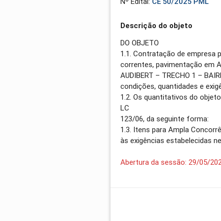
Nº Edital:
CE 50/2025 PML
Descrição do objeto
DO OBJETO
1.1. Contratação de empresa 
correntes, pavimentação em 
AUDIBERT – TRECHO 1 – BAIRR
condições, quantidades e exigê
1.2. Os quantitativos do objet
LC
123/06, da seguinte forma:
1.3. Itens para Ampla Concorr
às exigências estabelecidas ne
Abertura da sessão: 29/05/20