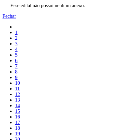
Esse edital não possui nenhum anexo.
Fechar
1
2
3
4
5
6
7
8
9
10
11
12
13
14
15
16
17
18
19
20