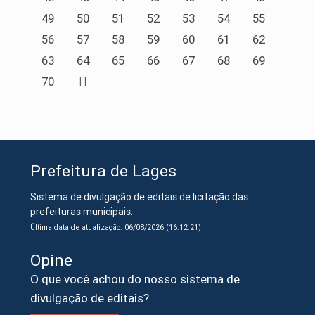
49
50
51
52
53
54
55
56
57
58
59
60
61
62
63
64
65
66
67
68
69
70
Prefeitura de Lages
Sistema de divulgação de editais de licitação das
prefeituras municipais.
Última data de atualização: 06/08/2026 (16:12:21)
Opine
O que você achou do nosso sistema de
divulgação de editais?