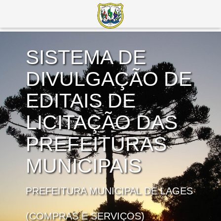
SISTEMA DE
DIVULGAÇÃO DE
EDITAIS DE
LICITAÇÃO DAS
PREFEITURAS
MUNICIPAIS
PREFEITURA MUNICIPAL DE LAGES
(COMPRAS E SERVIÇOS)