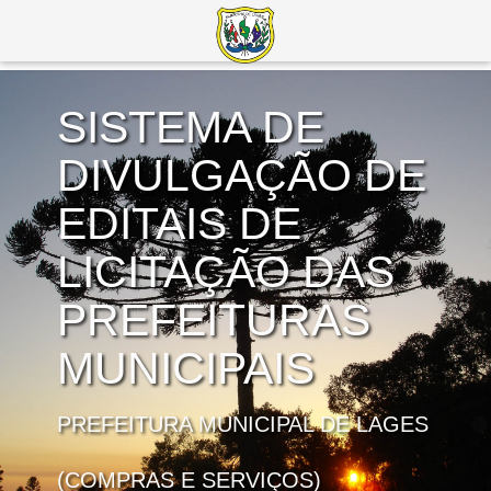
SISTEMA DE
DIVULGAÇÃO DE
EDITAIS DE
LICITAÇÃO DAS
PREFEITURAS
MUNICIPAIS
PREFEITURA MUNICIPAL DE LAGES
(COMPRAS E SERVIÇOS)