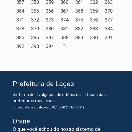
357
358
359
360
361
362
363
364
365
366
367
368
369
370
371
372
373
374
375
376
377
378
379
380
381
382
383
384
385
386
387
388
389
390
391
392
393
394
Prefeitura de Lages
Sistema de divulgação de editais de licitação das
prefeituras municipais.
Última data de atualização: 06/08/2026 (16:12:21)
Opine
O que você achou do nosso sistema de