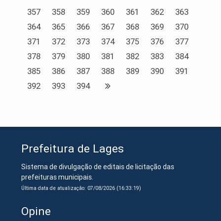
357
358
359
360
361
362
363
364
365
366
367
368
369
370
371
372
373
374
375
376
377
378
379
380
381
382
383
384
385
386
387
388
389
390
391
392
393
394
Prefeitura de Lages
Sistema de divulgação de editais de licitação das
prefeituras municipais.
Última data de atualização: 07/08/2026 (16:33:19)
Opine