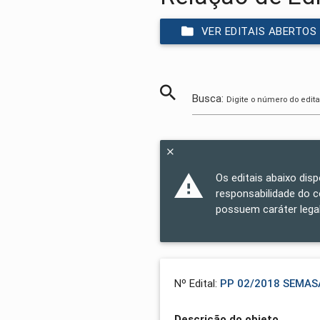
VER EDITAIS ABERTOS
Busca:
Digite o número do edita
Os editais abaixo dis
responsabilidade do 
possuem caráter legal
Nº Edital:
PP 02/2018 SEMAS
Descrição do objeto