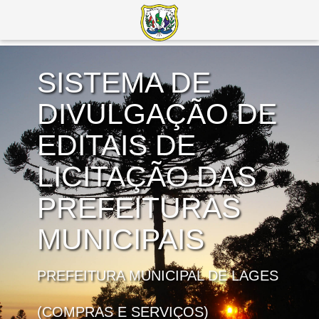
SISTEMA DE
DIVULGAÇÃO DE
EDITAIS DE
LICITAÇÃO DAS
PREFEITURAS
MUNICIPAIS
PREFEITURA MUNICIPAL DE LAGES
(COMPRAS E SERVIÇOS)