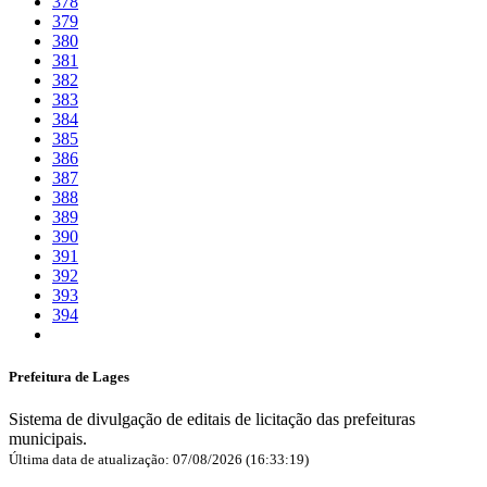
378
379
380
381
382
383
384
385
386
387
388
389
390
391
392
393
394
Prefeitura de Lages
Sistema de divulgação de editais de licitação das prefeituras
municipais.
Última data de atualização: 07/08/2026 (16:33:19)