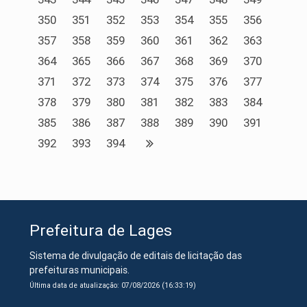
350
351
352
353
354
355
356
357
358
359
360
361
362
363
364
365
366
367
368
369
370
371
372
373
374
375
376
377
378
379
380
381
382
383
384
385
386
387
388
389
390
391
392
393
394
Prefeitura de Lages
Sistema de divulgação de editais de licitação das
prefeituras municipais.
Última data de atualização: 07/08/2026 (16:33:19)