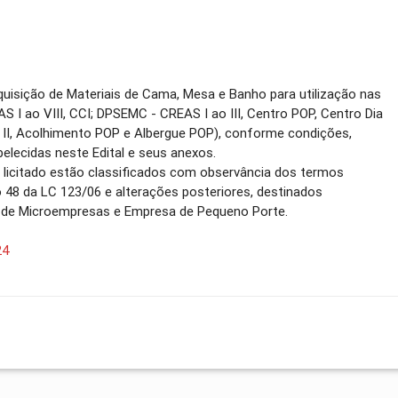
Aquisição de Materiais de Cama, Mesa e Banho para utilização nas
 I ao VIII, CCI; DPSEMC - CREAS I ao III, Centro POP, Centro Dia
 II, Acolhimento POP e Albergue POP), conforme condições,
elecidas neste Edital e seus anexos.
o licitado estão classificados com observância dos termos
go 48 da LC 123/06 e alterações posteriores, destinados
o de Microempresas e Empresa de Pequeno Porte.
24