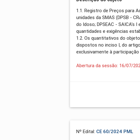
1.1. Registro de Preços para A
unidades da SMAS (DPSB - CRAS
do Idoso; DPSEAC - SAICA’s I 
quantidades e exigências estab
1.2. Os quantitativos do objet
dispostos no inciso I, do arti
exclusivamente à participaçã
Abertura da sessão: 16/07/20
Nº Edital:
CE 60/2024 PML