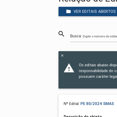
VER EDITAIS ABERTOS
Busca:
Digite o número do edita
Os editais abaixo dis
responsabilidade do 
possuem caráter legal
Nº Edital:
PE 80/2024 SMAS
Descrição do objeto