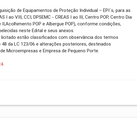
quisição de Equipamentos de Proteção Individual – EPI´s, para as
 I ao VIII, CCI; DPSEMC - CREAS I ao III, Centro POP, Centro Dia
e II,Acolhimento POP e Albergue POP), conforme condições,
elecidas neste Edital e seus anexos.
o licitado estão classificados com observância dos termos
go 48 da LC 123/06 e alterações posteriores, destinados
o de Microempresas e Empresa de Pequeno Porte.
24