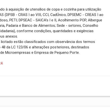
ado à aquisição de utensílios de copa e cozinha para utilização
S (DPSB - CRAS I ao VIII, CCI, CadÚnico; DPSEMC - CREAS I ao
 Idoso, PETI; DPSEAC - SAICA’s I e II, Acolhimento POP, Albergue
a, Padaria e Banco de Alimentos; Sede - setores, Conselho
 Cidadania), conforme condições, quantidades e exigências
eus anexos.
o licitado estão classificados com observância dos termos
go 48 da LC 123/06 e alterações posteriores, destinados
o de Microempresas e Empresa de Pequeno Porte.
24