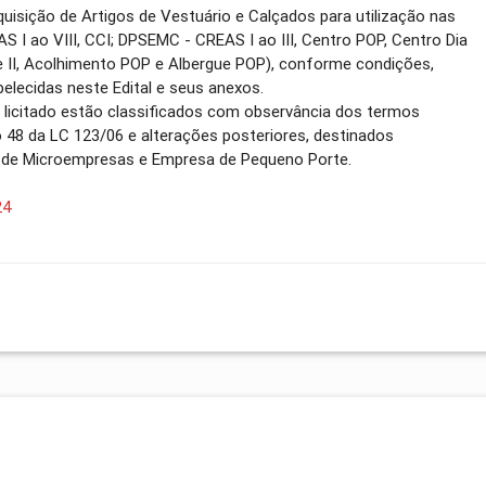
quisição de Artigos de Vestuário e Calçados para utilização nas
 I ao VIII, CCI; DPSEMC - CREAS I ao III, Centro POP, Centro Dia
e II, Acolhimento POP e Albergue POP), conforme condições,
elecidas neste Edital e seus anexos.
o licitado estão classificados com observância dos termos
go 48 da LC 123/06 e alterações posteriores, destinados
o de Microempresas e Empresa de Pequeno Porte.
24