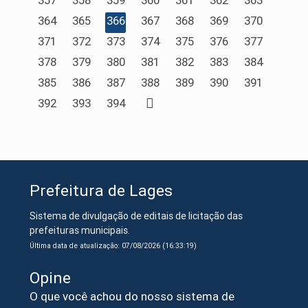
357
358
359
360
361
362
363
364
365
366
367
368
369
370
371
372
373
374
375
376
377
378
379
380
381
382
383
384
385
386
387
388
389
390
391
392
393
394
Prefeitura de Lages
Sistema de divulgação de editais de licitação das
prefeituras municipais.
Última data de atualização: 07/08/2026 (16:33:19)
Opine
O que você achou do nosso sistema de