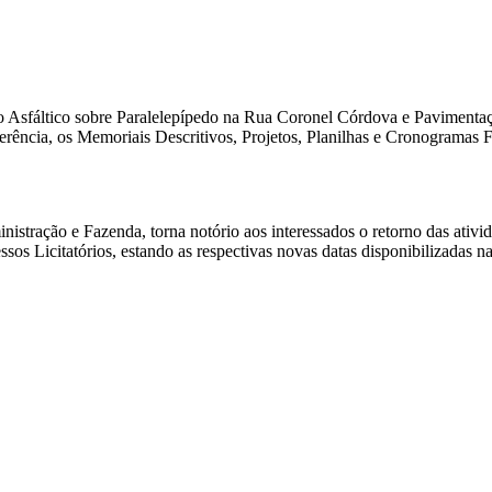
Asfáltico sobre Paralelepípedo na Rua Coronel Córdova e Pavimentação
ência, os Memoriais Descritivos, Projetos, Planilhas e Cronogramas F
istração e Fazenda, torna notório aos interessados o retorno das ativi
os Licitatórios, estando as respectivas novas datas disponibilizadas na