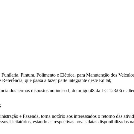
 Funilaria, Pintura, Polimento e Elétrica, para Manutenção dos Veículo
eferência, que passa a fazer parte integrante deste Edital;
ância dos termos dispostos no inciso I, do artigo 48 da LC 123/06 e alt
S
istração e Fazenda, torna notório aos interessados o retorno das ativi
s Licitatórios, estando as respectivas novas datas disponibilizadas nas