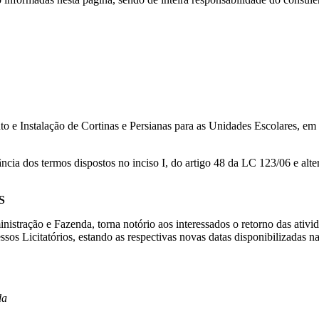
o e Instalação de Cortinas e Persianas para as Unidades Escolares, em
ância dos termos dispostos no inciso I, do artigo 48 da LC 123/06 e alt
S
istração e Fazenda, torna notório aos interessados o retorno das ativi
os Licitatórios, estando as respectivas novas datas disponibilizadas na
a