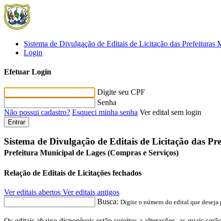
Sistema de Divulgação de Editais de Licitação das Prefeituras 
Login
Efetuar Login
Digite seu CPF
Senha
Não possui cadastro?
Esqueci minha senha
Ver edital sem login
Entrar
Sistema de Divulgação de Editais de Licitação das Pr
Prefeitura Municipal de Lages (Compras e Serviços)
Relação de Editais de Licitações fechados
Ver editais abertos
Ver editais antigos
Busca:
Digite o número do edital que deseja 
Os editais abaixo disponíveis estão sujeitos a alterações, as quais s