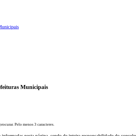
Municipais
efeituras Municipais
procurar. Pelo menos 3 caracteres.
erão informadas nesta página, sendo de inteira responsabilidade do cons