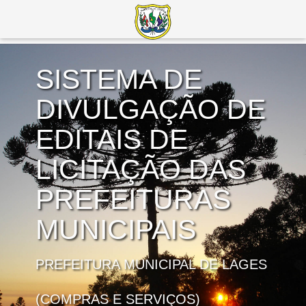
SISTEMA DE
DIVULGAÇÃO DE
EDITAIS DE
LICITAÇÃO DAS
PREFEITURAS
MUNICIPAIS
PREFEITURA MUNICIPAL DE LAGES
(COMPRAS E SERVIÇOS)