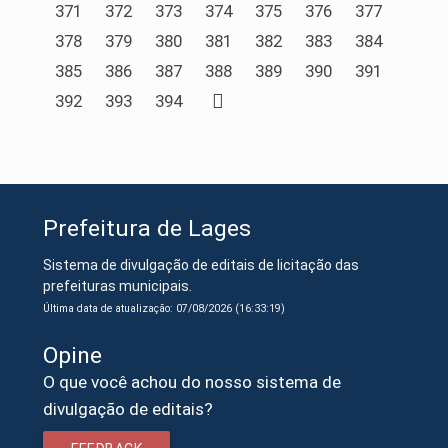
371
372
373
374
375
376
377
378
379
380
381
382
383
384
385
386
387
388
389
390
391
392
393
394
Prefeitura de Lages
Sistema de divulgação de editais de licitação das
prefeituras municipais.
Última data de atualização: 07/08/2026 (16:33:19)
Opine
O que você achou do nosso sistema de
divulgação de editais?