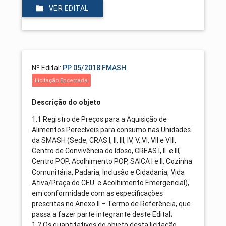
VER EDITAL
Nº Edital:
PP 05/2018 FMASH
Licitação Encerrada
Descrição do objeto
1.1 Registro de Preços para a Aquisição de
Alimentos Perecíveis para consumo nas Unidades
da SMASH (Sede, CRAS I, II, III, IV, V, VI, VII e VIII,
Centro de Convivência do Idoso, CREAS I, II e III,
Centro POP, Acolhimento POP, SAICA I e II, Cozinha
Comunitária, Padaria, Inclusão e Cidadania, Vida
Ativa/Praça do CEU e Acolhimento Emergencial),
em conformidade com as especificações
prescritas no Anexo II – Termo de Referência, que
passa a fazer parte integrante deste Edital;
1.2 Os quantitativos do objeto desta licitação