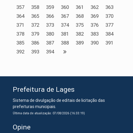
357
358
359
360
361
362
363
364
365
366
367
368
369
370
371
372
373
374
375
376
377
378
379
380
381
382
383
384
385
386
387
388
389
390
391
392
393
394
Prefeitura de Lages
Sistema de divulgação de editais de licitação das
prefeituras municipais.
Última data de atualização: 07/08/2026 (16:33:19)
Opine