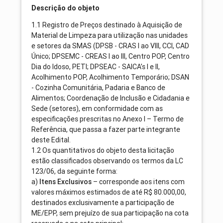
Descrição do objeto
1.1 Registro de Preços destinado à Aquisição de
Material de Limpeza para utilização nas unidades
e setores da SMAS (DPSB - CRAS I ao VIII, CCI, CAD
Único; DPSEMC - CREAS I ao III, Centro POP, Centro
Dia do Idoso, PETI; DPSEAC - SAICA’s I e II,
Acolhimento POP, Acolhimento Temporário; DSAN
- Cozinha Comunitária, Padaria e Banco de
Alimentos; Coordenação de Inclusão e Cidadania e
Sede (setores), em conformidade com as
especificações prescritas no Anexo I – Termo de
Referência, que passa a fazer parte integrante
deste Edital.
1.2 Os quantitativos do objeto desta licitação
estão classificados observando os termos da LC
123/06, da seguinte forma:
a)
Itens Exclusivos
– corresponde aos itens com
valores máximos estimados de até R$ 80.000,00,
destinados exclusivamente a participação de
ME/EPP, sem prejuízo de sua participação na cota