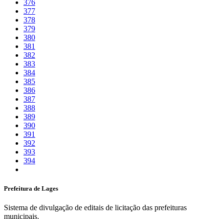
376
377
378
379
380
381
382
383
384
385
386
387
388
389
390
391
392
393
394
Prefeitura de Lages
Sistema de divulgação de editais de licitação das prefeituras
municipais.