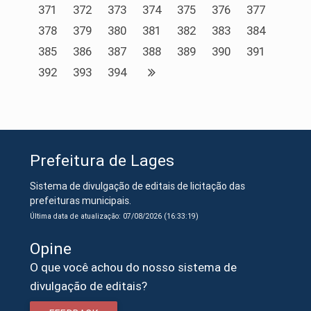
371
372
373
374
375
376
377
378
379
380
381
382
383
384
385
386
387
388
389
390
391
392
393
394
Prefeitura de Lages
Sistema de divulgação de editais de licitação das
prefeituras municipais.
Última data de atualização: 07/08/2026 (16:33:19)
Opine
O que você achou do nosso sistema de
divulgação de editais?