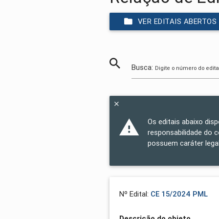
VER EDITAIS ABERTOS
Busca:
Digite o número do edita
Os editais abaixo dis
responsabilidade do 
possuem caráter legal
Nº Edital:
CE 15/2024 PML
Descrição do objeto