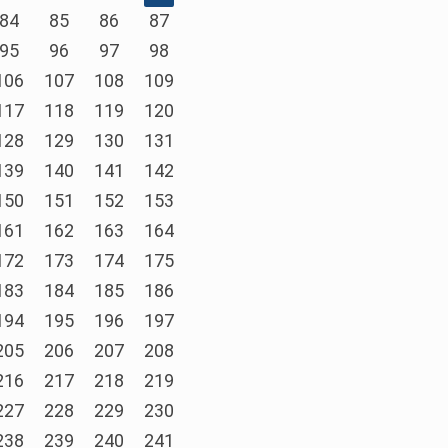
84
85
86
87
95
96
97
98
106
107
108
109
117
118
119
120
128
129
130
131
139
140
141
142
150
151
152
153
161
162
163
164
172
173
174
175
183
184
185
186
194
195
196
197
205
206
207
208
216
217
218
219
227
228
229
230
238
239
240
241