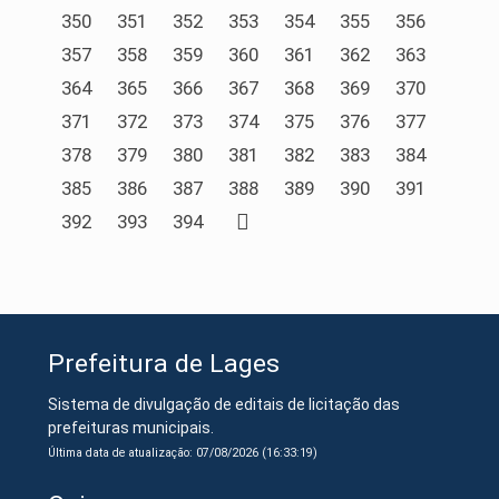
350
351
352
353
354
355
356
357
358
359
360
361
362
363
364
365
366
367
368
369
370
371
372
373
374
375
376
377
378
379
380
381
382
383
384
385
386
387
388
389
390
391
392
393
394
Prefeitura de Lages
Sistema de divulgação de editais de licitação das
prefeituras municipais.
Última data de atualização: 07/08/2026 (16:33:19)