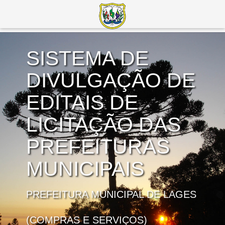
SISTEMA DE
DIVULGAÇÃO DE
EDITAIS DE
LICITAÇÃO DAS
PREFEITURAS
MUNICIPAIS
PREFEITURA MUNICIPAL DE LAGES
(COMPRAS E SERVIÇOS)