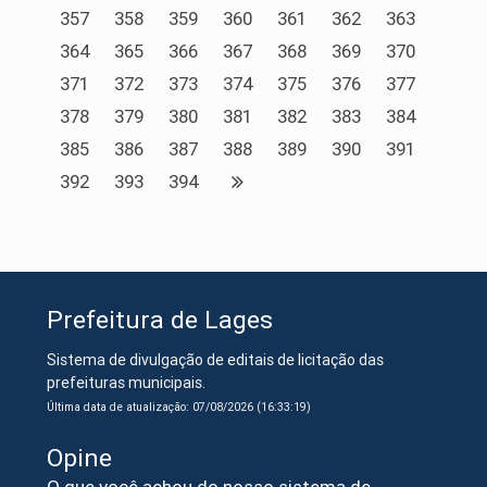
357
358
359
360
361
362
363
364
365
366
367
368
369
370
371
372
373
374
375
376
377
378
379
380
381
382
383
384
385
386
387
388
389
390
391
392
393
394
Prefeitura de Lages
Sistema de divulgação de editais de licitação das
prefeituras municipais.
Última data de atualização: 07/08/2026 (16:33:19)
Opine