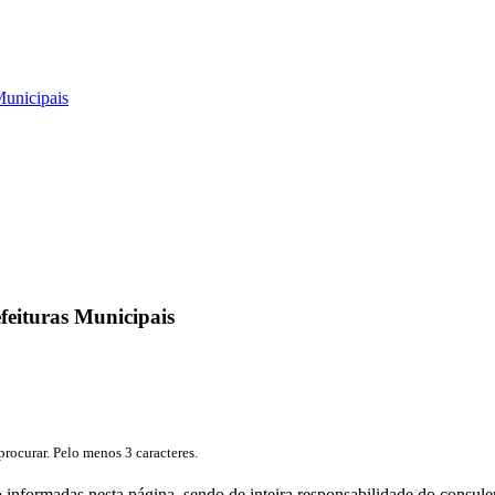
Municipais
efeituras Municipais
procurar. Pelo menos 3 caracteres.
erão informadas nesta página, sendo de inteira responsabilidade do cons