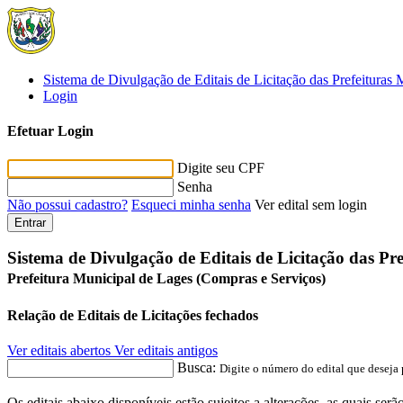
Sistema de Divulgação de Editais de Licitação das Prefeituras 
Login
Efetuar Login
Digite seu CPF
Senha
Não possui cadastro?
Esqueci minha senha
Ver edital sem login
Entrar
Sistema de Divulgação de Editais de Licitação das Pr
Prefeitura Municipal de Lages (Compras e Serviços)
Relação de Editais de Licitações fechados
Ver editais abertos
Ver editais antigos
Busca:
Digite o número do edital que deseja 
Os editais abaixo disponíveis estão sujeitos a alterações, as quais s